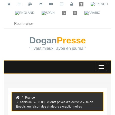
Dogan
Presse
"Il vaut mieux l'avoir en journal"
Toggle
navigati
France
canicule : « 50 000 clients privés d’électricité » selon
Enedis, en raison des chaleurs exceptionnelles