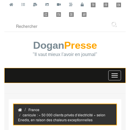
Dogan
Presse
"Il vaut mieux l'avoir en journal"
Toggle
navigati
France
canicule : « 50 000 clients privés d’électricité » selon
Enedis, en raison des chaleurs exceptionnelles