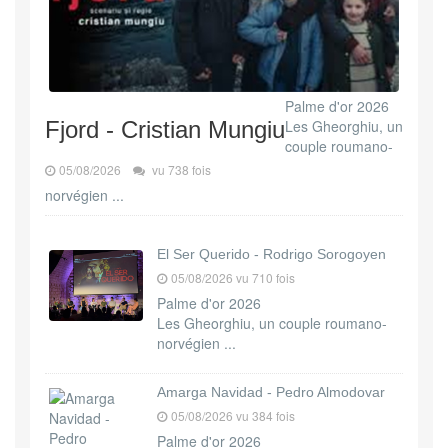
Palme d'or 2026
Fjord - Cristian Mungiu
Les Gheorghiu, un
couple roumano-
05/08/2026
vu 738 fois
norvégien ...
El Ser Querido - Rodrigo Sorogoyen
05/08/2026 vu 710 fois
Palme d'or 2026
Les Gheorghiu, un couple roumano-
norvégien ...
Amarga Navidad - Pedro Almodovar
05/08/2026 vu 384 fois
Palme d'or 2026