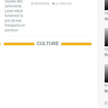
06/05/2026
vu 2564 fois
De
Ge
CULTURE
Cr
Po
Br
Br
D'