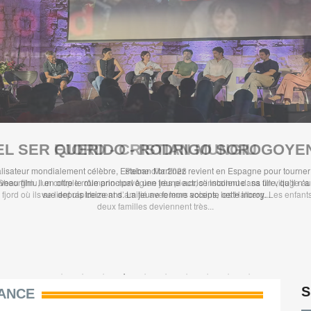
EL SER QUERIDO - RODRIGO SOROGOYE
lisateur mondialement célèbre, Esteban Martínez revient en Espagne pour tourner
eau film. Il en offre le rôle principal à une jeune actrice inconnue : sa fille, qu’il n’
vue depuis treize ans. La jeune femme accepte cette incroy...
S
ANCE