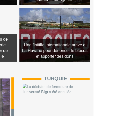
 - Lukas DHONT
Cuba com
rs de
erie
Une flottille internationale arrive à
er de
La Havane pour dénoncer le blocus
lle
et apporter des dons
TURQUIE