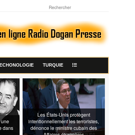
ECHONOLOGIE
TURQUIE
Les États-Unis protègent
t une
intentionnellement les terroristes,
e dans
dénonce le ministre cubain des
Affaires étrangères