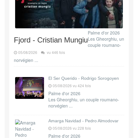
Palme d'or 2026
Fjord - Cristian Mungiu
Les Gheorghiu, un
couple roumano-
05/08/2026
vu 446 fois
norvégien ...
El Ser Querido - Rodrigo Sorogoyen
05/08/2026 vu 424 fois
Palme d'or 2026
Les Gheorghiu, un couple roumano-
norvégien ...
Amarga Navidad - Pedro Almodovar
05/08/2026 vu 228 fois
Palme d'or 2026