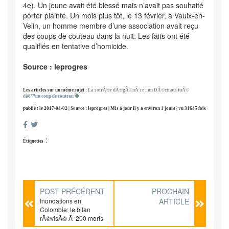
4e). Un jeune avait été blessé mais n’avait pas souhaité
porter plainte. Un mois plus tôt, le 13 février, à Vaulx-en-
Velin, un homme membre d’une association avait reçu
des coups de couteau dans la nuit. Les faits ont été
qualifiés en tentative d’homicide.
Source : leprogres
Les articles sur un même sujet :
La soirÃ©e dÃ©gÃ©nÃ¨re : un DÃ©cinois tuÃ©
dâ€™un coup de couteau
publié : le 2017-04-02 | Source : leprogres | Mis à jour il y a environ 1 jours | vu 31645 fois
:
Étiquettes
POST PRÉCÉDENT
PROCHAIN
Inondations en
ARTICLE
Colombie: le bilan
rÃ©visÃ© Ã 200 morts