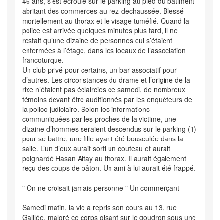
46 ans, s’est écroulé sur le parking au pied du bâtiment
abritant des commerces au rez-dechaussée. Blessé
mortellement au thorax et le visage tuméfié. Quand la
police est arrivée quelques minutes plus tard, il ne
restait qu’une dizaine de personnes qui s’étaient
enfermées à l’étage, dans les locaux de l’association
francoturque.
Un club privé pour certains, un bar associatif pour
d’autres. Les circonstances du drame et l’origine de la
rixe n’étaient pas éclaircies ce samedi, de nombreux
témoins devant être auditionnés par les enquêteurs de
la police judiciaire. Selon les informations
communiquées par les proches de la victime, une
dizaine d’hommes seraient descendus sur le parking (1)
pour se battre, une fille ayant été bousculée dans la
salle. L’un d’eux aurait sorti un couteau et aurait
poignardé Hasan Altay au thorax. Il aurait également
reçu des coups de bâton. Un ami à lui aurait été frappé.
" On ne croisait jamais personne " Un commerçant
Samedi matin, la vie a repris son cours au 13, rue
Galilée, malgré ce corps gisant sur le goudron sous une