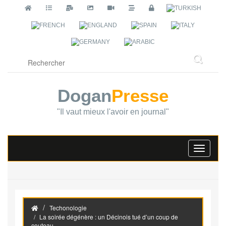
Dogan
Presse
"Il vaut mieux l'avoir en journal"
Toggle
navigati
Techonologie
La soirée dégénère : un Décinois tué d’un coup de
couteau