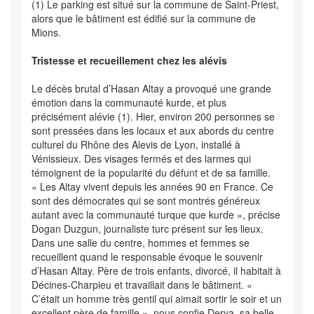
(1) Le parking est situé sur la commune de Saint-Priest,
alors que le bâtiment est édifié sur la commune de
Mions.
Tristesse et recueillement chez les alévis
Le décès brutal d’Hasan Altay a provoqué une grande
émotion dans la communauté kurde, et plus
précisément alévie (1). Hier, environ 200 personnes se
sont pressées dans les locaux et aux abords du centre
culturel du Rhône des Alevis de Lyon, installé à
Vénissieux. Des visages fermés et des larmes qui
témoignent de la popularité du défunt et de sa famille.
« Les Altay vivent depuis les années 90 en France. Ce
sont des démocrates qui se sont montrés généreux
autant avec la communauté turque que kurde », précise
Dogan Duzgun, journaliste turc présent sur les lieux.
Dans une salle du centre, hommes et femmes se
recueillent quand le responsable évoque le souvenir
d’Hasan Altay. Père de trois enfants, divorcé, il habitait à
Décines-Charpieu et travaillait dans le bâtiment. «
C’était un homme très gentil qui aimait sortir le soir et un
excellent père de famille », nous confie Derya, sa belle-