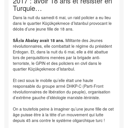
2017 : avoir 18 ans et résister en
Turquie…
Dans la nuit du samedi 6 mai, un raid policier a eu lieu
dans le quartier Küçükçekmece d’Istanbul provocant le
décès d’une jeune fille de 18 ans.
SÄ±la Abalay avait 18 ans.
Militante des Jeunes
révolutionnaires, elle combattait le régime du président
Erdogan. Et, dans la nuit du 6 mai, elle a été abattue
lors de perquisitions menées par la brigade anti-
terroriste, le GPIN et des policiers en civil dans le
quartier Küçükçekmece d’Istanbul.
Et ceci sous le mobile qu’elle était une haute
responsable du groupe armé DHKP-C (Parti-Front
révolutionnaires de libération du peuple), organisation
d’extrême gauche d’idéologie marxiste-léniniste.
On a toutefois peine à imaginer qu’une jeune fille de cet
âge puisse être à la tête d’un mouvement qui lutte
depuis 45 ans contre le système oligarchique turc !