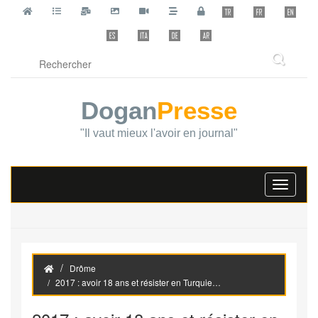
Dogan
Presse
"Il vaut mieux l'avoir en journal"
Toggle
navigati
Drôme
2017 : avoir 18 ans et résister en Turquie…