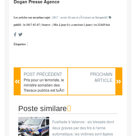
Dogan Presse Agence
Les articles sur un même sujet :
2017 : avoir 18 ans et rÃ©sister en Turquieâ€¦
publié : le 2017-05-07 | Source : | Mis à jour il y a environ 1 jours | vu 32449 fois
:
Étiquettes
POST PRÉCÉDENT
PROCHAIN
Pris pour un terroriste, le
ARTICLE
ministre somalien des
Travaux publics est tuÃ©
par erreur
Poste similare
Fusillade à Valence : six blessés dont
deux graves par des tirs à l'arme
automatique, les victimes sont âgées