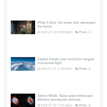
Philip K Dick: the writer who witnessed
the future
2022-07-15 04:59:28pm
Photo : 4
Zephyr breaks own record for longest
unmanned flight
2022-07-13 11:09:53pm
Photo : 2
James Webb: Nasa space telescope
delivers spectacular pictures
2022-07-13 11:04:46pm
Photo : 2