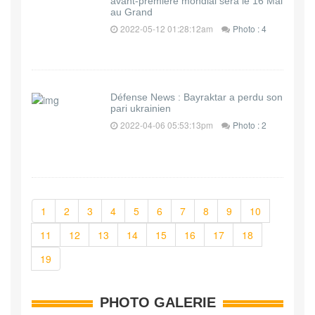
avant-première mondial sera le 16 Mai
au Grand
2022-05-12 01:28:12am
Photo : 4
Défense News : Bayraktar a perdu son
pari ukrainien
2022-04-06 05:53:13pm
Photo : 2
1
2
3
4
5
6
7
8
9
10
11
12
13
14
15
16
17
18
19
PHOTO GALERIE