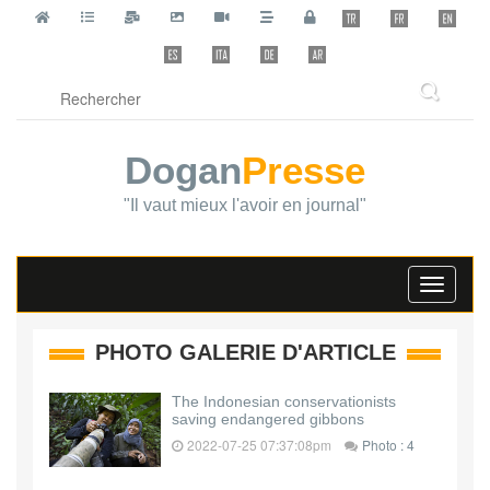
Dogan
Presse
"Il vaut mieux l'avoir en journal"
Toggle
navigati
PHOTO GALERIE D'ARTICLE
The Indonesian conservationists
saving endangered gibbons
2022-07-25 07:37:08pm
Photo : 4