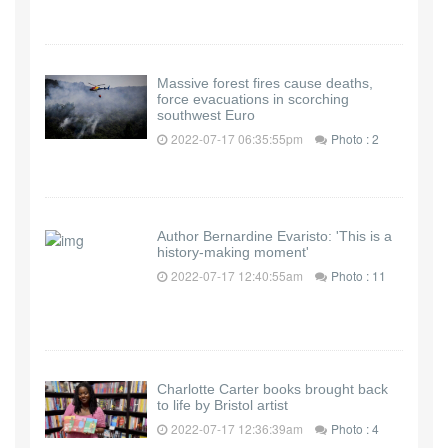
Massive forest fires cause deaths,
force evacuations in scorching
southwest Euro
2022-07-17 06:35:55pm
Photo : 2
Author Bernardine Evaristo: 'This is a
history-making moment'
2022-07-17 12:40:55am
Photo : 11
Charlotte Carter books brought back
to life by Bristol artist
2022-07-17 12:36:39am
Photo : 4