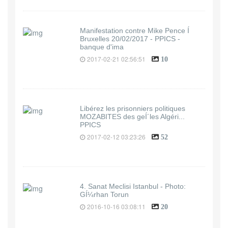
Manifestation contre Mike Pence Í
Bruxelles 20/02/2017 - PPICS -
banque d'ima
2017-02-21 02:56:51
10
Libérez les prisonniers politiques
MOZABITES des geÍ´les Algéri...
PPICS
2017-02-12 03:23:26
52
4. Sanat Meclisi Istanbul - Photo:
GÍ¼rhan Torun
2016-10-16 03:08:11
20