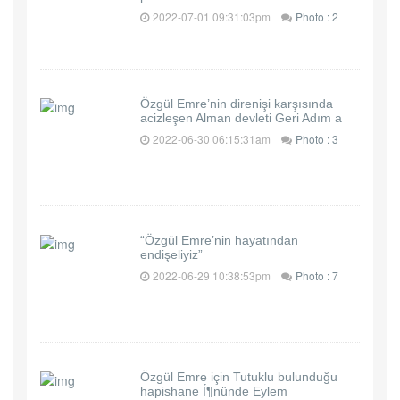
2022-07-01 09:31:03pm
Photo : 2
Özgül Emre’nin direnişi karşısında
acizleşen Alman devleti Geri Adım a
2022-06-30 06:15:31am
Photo : 3
“Özgül Emre’nin hayatından
endişeliyiz”
2022-06-29 10:38:53pm
Photo : 7
Özgül Emre için Tutuklu bulunduğu
hapishane Í¶nünde Eylem