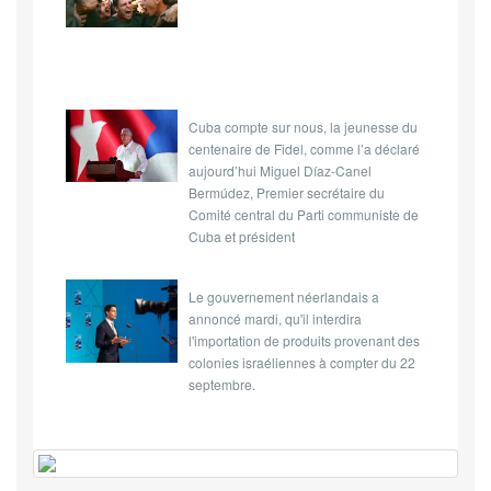
Cuba compte sur nous, la jeunesse du
centenaire de Fidel, comme l’a déclaré
aujourd’hui Miguel Díaz-Canel
Bermúdez, Premier secrétaire du
Comité central du Parti communiste de
Cuba et président
Le gouvernement néerlandais a
annoncé mardi, qu'il interdira
l'importation de produits provenant des
colonies israéliennes à compter du 22
septembre.