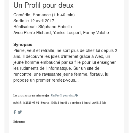
Un Profil pour deux
Comédie, Romance (1 h 40 min)
Sortie le 12 avril 2017
Réalisateur : Stéphane Robelin
Avec Pierre Richard, Yaniss Lespert, Fanny Valette
Synopsis
Pierre, veuf et retraité, ne sort plus de chez lui depuis 2
ans. Il découvre les joies d'internet grâce à Alex, un
jeune homme embauché par sa fille pour lui enseigner
les rudiments de l'informatique. Sur un site de
rencontre, une ravissante jeune femme, flora63, lui
propose un premier rendez-vous...
Les articles sur un même sujet :
Un Profil pour deux
publié : le 2020-05-02 | Source : | Mis à jour il y a environ 1 jours | vu 6615 fois
:
Étiquettes