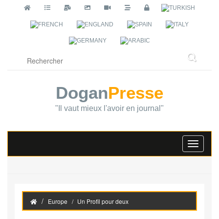
Dogan
Presse
"Il vaut mieux l'avoir en journal"
Toggle
navigati
Europe
Un Profil pour deux