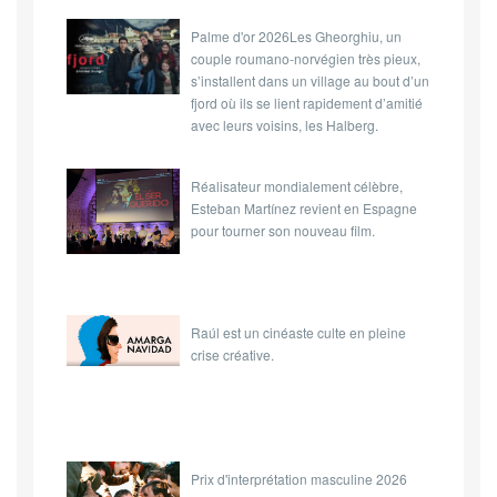
Palme d'or 2026Les Gheorghiu, un
couple roumano-norvégien très pieux,
s’installent dans un village au bout d’un
fjord où ils se lient rapidement d’amitié
avec leurs voisins, les Halberg.
Réalisateur mondialement célèbre,
Esteban Martínez revient en Espagne
pour tourner son nouveau film.
Raúl est un cinéaste culte en pleine
crise créative.
Prix d'interprétation masculine 2026