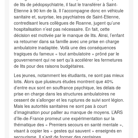
de lits de pédopsychiatrie, il faut le transférer à Saint-
Etienne à 90 km de là. Il l’accompagne donc en véhicule
sanitaire et, surprise, les psychiatres de Saint-Etienne,
contredisant leurs collègues de Roanne, jugent qu’une
hospitalisation n’est pas nécessaire. En fait, cette
décision est motivée par le manque de lits. Ainsi, l’enfant
va retourner dans sa famille avec une prise en charge
ambulatoire inadaptée. Voilà une des conséquences
tragiques du fameux « tout ambulatoire » prôné par le
gouvernement qui ne sert qu’à accélérer les fermetures
de lits pour des raisons budgétaires.
Les jeunes, notamment les étudiants, ne sont pas mieux
lotis. Alors que plusieurs études montrent que 40%
d’entre eux sont en souffrance psychique, les délais de
prise en charge dans les structures ambulatoires ne
cessent de s’allonger et les ruptures de suivi sont légion.
Mais les autorités sanitaires ne sont pas à court
d’imagination pour pallier au manque de moyens. L’ARS
d’Ile-de-France promeut une expérimentation sur la
thématique des « Premiers secours en santé mentale »,
visant à copier les « gestes qui sauvent » enseignés en
secourisme. Il s’agit de former des centaines