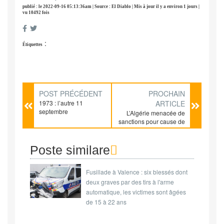
publié : le 2022-09-16 05:13:36am | Source : El Diablo | Mis à jour il y a environ 1 jours |
vu 10492 fois
:
Étiquettes
POST PRÉCÉDENT
PROCHAIN
1973 : l’autre 11
ARTICLE
septembre
L’Algérie menacée de
sanctions pour cause de
liens militaires avec la
Russie ?
Poste similare
Fusillade à Valence : six blessés dont
deux graves par des tirs à l'arme
automatique, les victimes sont âgées
de 15 à 22 ans