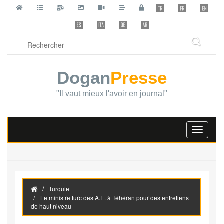
Dogan
Presse
"Il vaut mieux l'avoir en journal"
Toggle
navigati
Turquie
Le ministre turc des A.E. à Téhéran pour des entretiens
de haut niveau