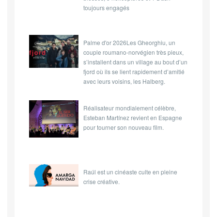
toujours engagés
Palme d'or 2026Les Gheorghiu, un
couple roumano-norvégien très pieux,
s’installent dans un village au bout d’un
fjord où ils se lient rapidement d’amitié
avec leurs voisins, les Halberg.
Réalisateur mondialement célèbre,
Esteban Martínez revient en Espagne
pour tourner son nouveau film.
Raúl est un cinéaste culte en pleine
crise créative.