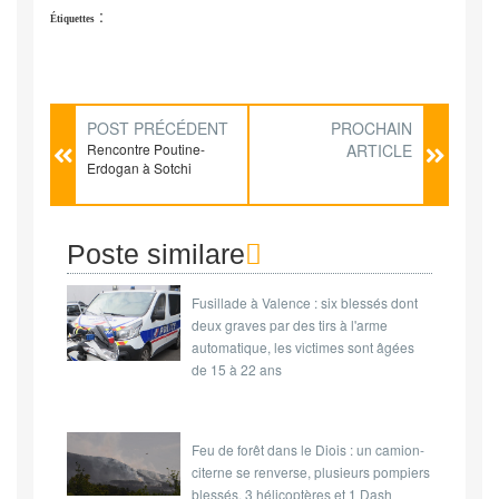
:
Étiquettes
POST PRÉCÉDENT
PROCHAIN
Rencontre Poutine-
ARTICLE
Erdogan à Sotchi
Poste similare
Fusillade à Valence : six blessés dont
deux graves par des tirs à l'arme
automatique, les victimes sont âgées
de 15 à 22 ans
Feu de forêt dans le Diois : un camion-
citerne se renverse, plusieurs pompiers
blessés, 3 hélicoptères et 1 Dash