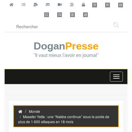
Dogan
Presse
"Il vaut mieux l'avoir en journal"
Toggle
navigati
Monde
Masafer Yatta : une “Nakba continue” sous le poids de
plus de 1 600 attaques en 18 mois