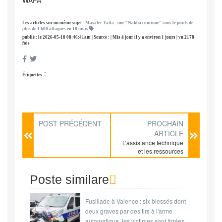
WAFA
Les articles sur un même sujet :
Masafer Yatta : une “Nakba continue” sous le poids de
plus de 1 600 attaques en 18 mois
publié : le 2026-05-18 08:46:41am | Source : | Mis à jour il y a environ 1 jours | vu 2178
fois
:
Étiquettes
POST PRÉCÉDENT
PROCHAIN
ARTICLE
L’assistance technique
et les ressources
nécessaires sont
désormais en place au
parc éolien La
Poste similare
Herradura Uno, dans la
province de Las Tunas.
Fusillade à Valence : six blessés dont
Les turbines qui
composeront ce
deux graves par des tirs à l'arme
complexe, le plus
automatique, les victimes sont âgées