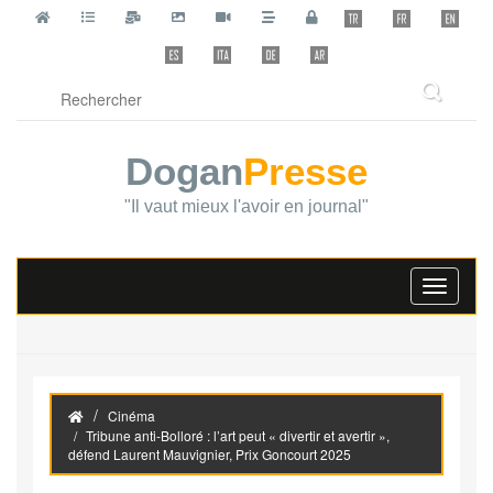
Dogan
Presse
"Il vaut mieux l'avoir en journal"
Toggle
navigati
Cinéma
Tribune anti-Bolloré : l’art peut « divertir et avertir »,
défend Laurent Mauvignier, Prix Goncourt 2025