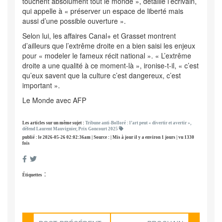
touchent absolument tout le monde », détaille l’écrivain,
qui appelle à « préserver un espace de liberté mais
aussi d’une possible ouverture ».
Selon lui, les affaires Canal+ et Grasset montrent
d’ailleurs que l’extrême droite en a bien saisi les enjeux
pour « modeler le fameux récit national ». « L’extrême
droite a une qualité à ce moment-là », ironise-t-il, « c’est
qu’eux savent que la culture c’est dangereux, c’est
important ».
Le Monde avec AFP
Les articles sur un même sujet :
Tribune anti-Bolloré : l’art peut « divertir et avertir »,
défend Laurent Mauvignier, Prix Goncourt 2025
publié : le 2026-05-26 02:02:36am | Source : | Mis à jour il y a environ 1 jours | vu 1330
fois
:
Étiquettes