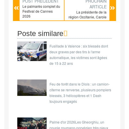
POST PRÉCÉDENT
PROCHAIN
Le palmarès complet du
ARTICLE
Festival de Cannes
La présidente de la
2026
région Occitanie, Carole
Delga, a annoncé
l’arrivée de la société
Matière, qui fabriquera
Poste similare
des pylônes électriques,
ainsi que celle de la
Fusillade à Valence : six blessés dont
firme britannique
Paragon-ID, qui produira
deux graves par des tirs à l'arme
des puces RFID.
automatique, les victimes sont âgées
de 15 à 22 ans
Feu de forêt dans le Diois : un camion-
citerne se renverse, plusieurs pompiers
blessés, 3 hélicoptères et 1 Dash
toujours engagés
Palme d'or 2026Les Gheorghiu, un
couple roumano-norvégien très pieux,