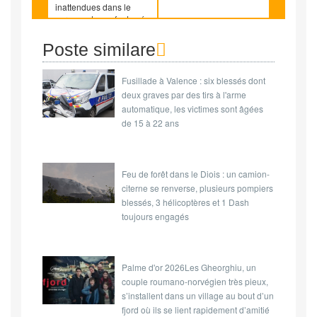
inattendues dans le
cerveau des enfants nés
ensuite
Poste similare
Fusillade à Valence : six blessés dont
deux graves par des tirs à l'arme
automatique, les victimes sont âgées
de 15 à 22 ans
Feu de forêt dans le Diois : un camion-
citerne se renverse, plusieurs pompiers
blessés, 3 hélicoptères et 1 Dash
toujours engagés
Palme d'or 2026Les Gheorghiu, un
couple roumano-norvégien très pieux,
s’installent dans un village au bout d’un
fjord où ils se lient rapidement d’amitié