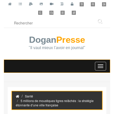
Dogan
Presse
"Il vaut mieux l'avoir en journal"
Toggle
navigati
Santé
5 millions de moustiques tigres relâchés : la stratégie
étonnante d’une ville française