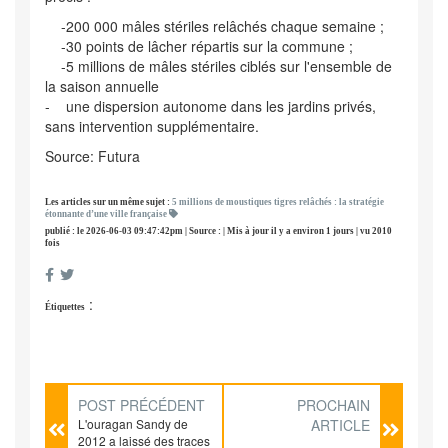
-200 000 mâles stériles relâchés chaque semaine ;
-30 points de lâcher répartis sur la commune ;
-5 millions de mâles stériles ciblés sur l'ensemble de
la saison annuelle
- une dispersion autonome dans les jardins privés,
sans intervention supplémentaire.
Source: Futura
Les articles sur un même sujet :
5 millions de moustiques tigres relâchés : la stratégie
étonnante d’une ville française
publié : le 2026-06-03 09:47:42pm | Source : | Mis à jour il y a environ 1 jours | vu 2010
fois
:
Étiquettes
POST PRÉCÉDENT
PROCHAIN
L'ouragan Sandy de
ARTICLE
2012 a laissé des traces