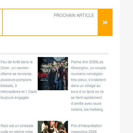
PROCHAIN ARTICLE
Feu de forêt dans le
Palme d'or 2026Les
Diois : un camion-
Gheorghiu, un couple
citerne se renverse,
roumano-norvégien
plusieurs pompiers
très pieux, s’installent
blessés, 3
dans un village au
hélicoptères et 1 Dash
bout d’un fjord où ils
toujours engagés
se lient rapidement
d’amitié avec leurs
voisins, les Halberg.
Raúl est un cinéaste
Prix d'interprétation
culte en pleine crise
masculine 2026