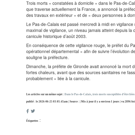
Trois morts « constatées à domicile » dans le Pas-de-Cala
que traverse actuellement la France, a annoncé la préfec
des travaux en extérieur » et de « deux personnes à domic
Le Pas-de-Calais est passé mercredi à midi en vigilance
maximal de vigilance, un niveau jamais atteint depuis la c
canicule historique d’août 2003.
En conséquence de cette vigilance rouge, le préfet du Pa
opérationnel départemental « afin de suivre l’évolution d
souligne la préfecture.
Dimanche, la préfète de Gironde avait annoncé la mort d
fortes chaleurs, avant que des sources sanitaires ne fass
probablement » liée à la canicule.
Les articles sur un même sujet :
Dans le Pas-de-Calais, trois morts susceptibles d’être liées 
publié : le 2026-06-25 03:05:45am | Source : | Mis à jour il y a environ 1 jours | vu 2896 foi
:
Étiquettes