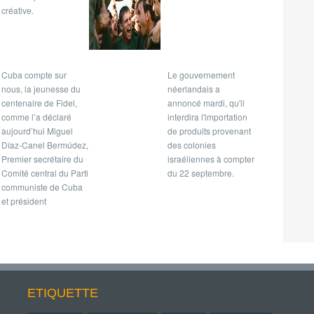
créative.
Cuba compte sur
Le gouvernement
nous, la jeunesse du
néerlandais a
centenaire de Fidel,
annoncé mardi, qu'il
comme l’a déclaré
interdira l'importation
aujourd’hui Miguel
de produits provenant
Díaz-Canel Bermúdez,
des colonies
Premier secrétaire du
israéliennes à compter
Comité central du Parti
du 22 septembre.
communiste de Cuba
et président
ETIQUETTE