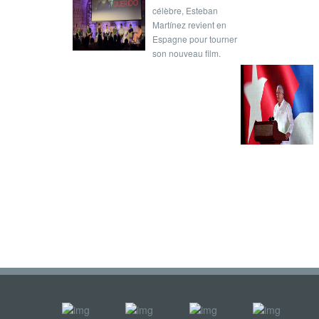
célèbre, Esteban
Martínez revient en
Espagne pour tourner
son nouveau film.