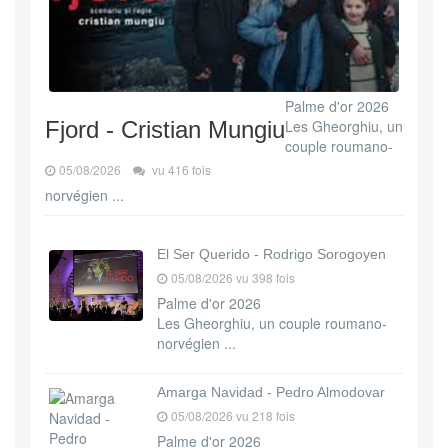
Palme d'or 2026
Fjord - Cristian Mungiu
Les Gheorghiu, un
couple roumano-
05/08/2026
vu 416 fois
norvégien ...
El Ser Querido - Rodrigo Sorogoyen
05/08/2026 vu 398 fois
Palme d'or 2026
Les Gheorghiu, un couple roumano-
norvégien ...
Amarga Navidad - Pedro Almodovar
05/08/2026 vu 218 fois
Palme d'or 2026