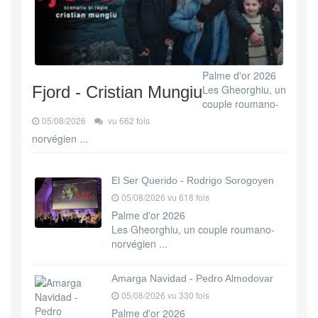
Palme d'or 2026
Fjord - Cristian Mungiu
Les Gheorghiu, un
couple roumano-
05/08/2026
vu 662 fois
norvégien ...
El Ser Querido - Rodrigo Sorogoyen
05/08/2026 vu 618 fois
Palme d'or 2026
Les Gheorghiu, un couple roumano-
norvégien ...
Amarga Navidad - Pedro Almodovar
05/08/2026 vu 330 fois
Palme d'or 2026