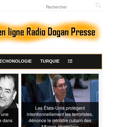
ECHONOLOGIE
TURQUIE
Les États-Unis protègent
t une
intentionnellement les terroristes,
e dans
dénonce le ministre cubain des
Affaires étrangères