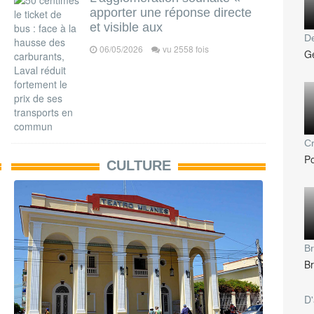
apporter une réponse directe
et visible aux
De
06/05/2026
vu 2558 fois
Ge
Cr
Po
CULTURE
Br
Br
D'