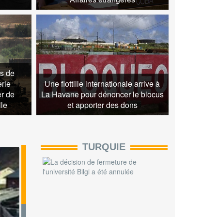
OWARD - Lukas DHONT
Cu
rs de
erie
Une flottille internationale arrive à
er de
La Havane pour dénoncer le blocus
lle
et apporter des dons
TURQUIE