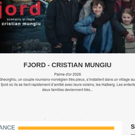
EL SER QUERIDO - RODRIGO SOROGOYE
FJORD - CRISTIAN MUNGIU
lisateur mondialement célèbre, Esteban Martínez revient en Espagne pour tourner
Palme d'or 2026
Gheorghiu, un couple roumano-norvégien très pieux, s’installent dans un village au
eau film. Il en offre le rôle principal à une jeune actrice inconnue : sa fille, qu’il n’
 fjord où ils se lient rapidement d’amitié avec leurs voisins, les Halberg. Les enfant
vue depuis treize ans. La jeune femme accepte cette incroy...
deux familles deviennent très...
S
ANCE