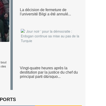
La décision de fermeture de
l'université Bilgi a été annulé...
N
 son
 bout
a pas
s des
Vingt-quatre heures après la
destitution par la justice du chef du
principal parti d&rsquo...
PORTS