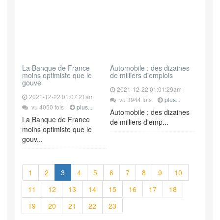
La Banque de France
Automobile : des dizaines
moins optimiste que le
de milliers d'emplois
gouve
2021-12-22 01:01:29am
2021-12-22 01:07:21am
vu 3944 fois
plus...
vu 4050 fois
plus...
Automobile : des dizaines
La Banque de France
de milliers d'emp...
moins optimiste que le
gouv...
1
2
3
4
5
6
7
8
9
10
11
12
13
14
15
16
17
18
19
20
21
22
23