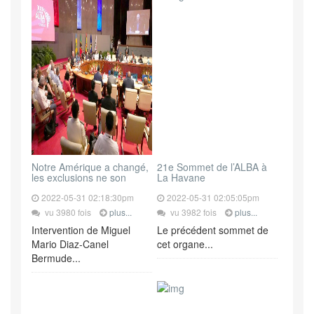
Notre Amérique a changé,
21e Sommet de l’ALBA à
les exclusions ne son
La Havane
2022-05-31 02:18:30pm
2022-05-31 02:05:05pm
vu 3980 fois
plus...
vu 3982 fois
plus...
Intervention de Miguel
Le précédent sommet de
Mario Diaz-Canel
cet organe...
Bermude...