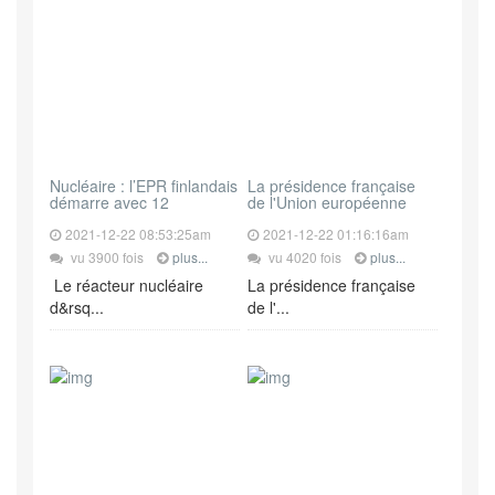
Nucléaire : l’EPR finlandais
La présidence française
démarre avec 12
de l'Union européenne
2021-12-22 08:53:25am
2021-12-22 01:16:16am
vu 3900 fois
plus...
vu 4020 fois
plus...
Le réacteur nucléaire
La présidence française
d&rsq...
de l'...