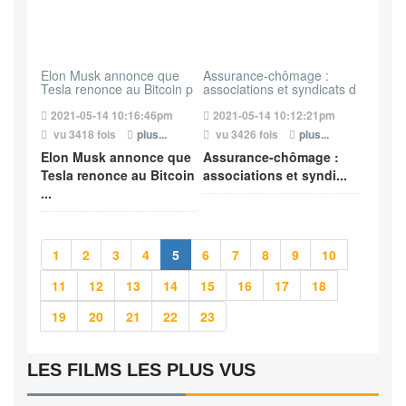
Elon Musk annonce que
Assurance-chômage :
Tesla renonce au Bitcoin p
associations et syndicats d
2021-05-14 10:16:46pm
2021-05-14 10:12:21pm
vu 3418 fois
plus...
vu 3426 fois
plus...
Elon Musk annonce que
Assurance-chômage :
Tesla renonce au Bitcoin
associations et syndi...
...
1
2
3
4
5
6
7
8
9
10
11
12
13
14
15
16
17
18
19
20
21
22
23
LES FILMS LES PLUS VUS