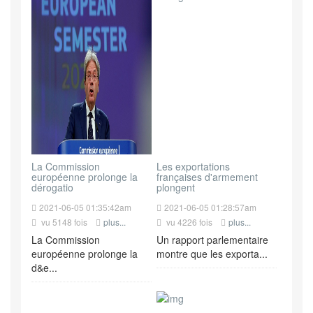
La Commission
Les exportations
européenne prolonge la
françaises d'armement
dérogatio
plongent
2021-06-05 01:35:42am
2021-06-05 01:28:57am
vu 5148 fois
plus...
vu 4226 fois
plus...
La Commission
Un rapport parlementaire
européenne prolonge la
montre que les exporta...
d&e...