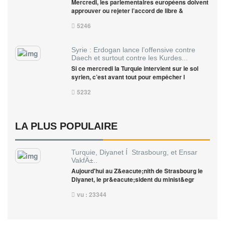
Mercredi, les parlementaires européens doivent
approuver ou rejeter l’accord de libre &
5246
Syrie : Erdogan lance l’offensive contre
Daech et surtout contre les Kurdes...
Si ce mercredi la Turquie intervient sur le sol
syrien, c’est avant tout pour empêcher l
5232
LA PLUS POPULAIRE
Turquie, Diyanet Í Strasbourg, et Ensar
VakfÄ±..
Aujourd'hui au Z&eacute;nith de Strasbourg le
Diyanet, le pr&eacute;sident du minist&egr
vu : 23344