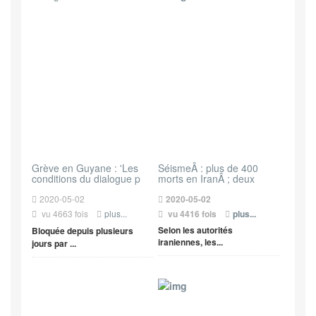
Grève en Guyane : 'Les
SéismeÂ : plus de 400
conditions du dialogue p
morts en IranÂ ; deux
2020-05-02
2020-05-02
vu 4663 fois
plus...
vu 4416 fois
plus...
Selon les autorités
Bloquée depuis plusieurs
iraniennes, les...
jours par ...