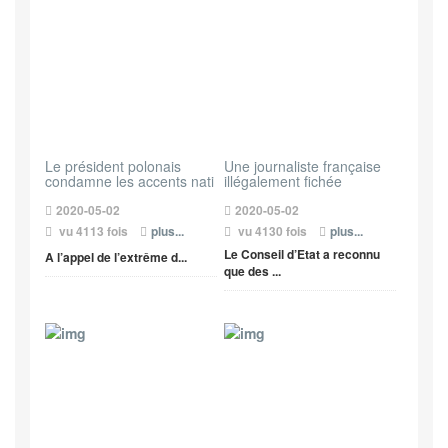
Le président polonais
Une journaliste française
condamne les accents nati
illégalement fichée
2020-05-02
2020-05-02
vu 4113 fois
plus...
vu 4130 fois
plus...
Le Conseil d’Etat a reconnu
A l’appel de l’extrême d...
que des ...