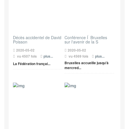
Décès accidentel de David
Conférence Í Bruxelles
Poisson
sur l'avenir de la S
2020-05-02
2020-05-02
vu 4507 fois
plus...
vu 4569 fois
plus...
Bruxelles accueille jusqu'à
La Fédération françai...
mercred...